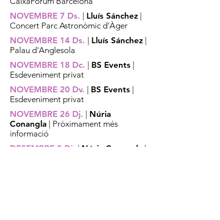
CaixaForum Barcelona
NOVEMBRE 7 Ds.
|
Lluís Sánchez
|
Concert Parc Astronòmic d'Àger
NOVEMBRE 14 Ds.
|
Lluís Sánchez
|
Palau d'Anglesola
NOVEMBRE 18 Dc.
|
BS Events
|
Esdeveniment privat
NOVEMBRE 20 Dv.
|
BS Events
|
Esdeveniment privat
NOVEMBRE 26 Dj.
|
Núria
Conangla
| Pròximament més
informació
DESEMBRE 3 Dj.
|
Núria Conangla
|
Pròximament més informació
DESEMBRE 27 Dg.
|
Soul Party
|
Pròximament més informació
GENER 2027 14, 15, 16, 23
|
Vet
aquí el rock
| CaixaForum Lleida