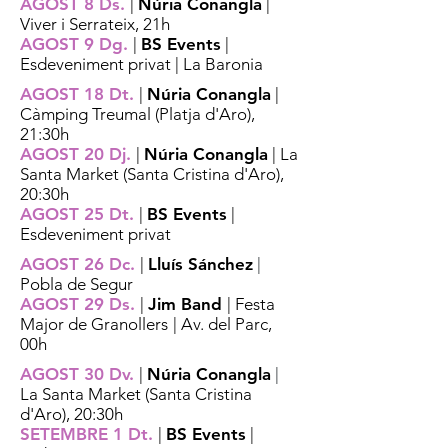
AGOST 8 Ds.
|
Núria Conangla
|
Viver i Serrateix, 21h
AGOST 9 Dg.
|
BS Events
|
Esdeveniment privat | La Baronia
AGOST 18 Dt.
|
Núria Conangla
|
Càmping Treumal (Platja d'Aro),
21:30h
AGOST 20 Dj.
|
Núria Conangla
| La
Santa Market (Santa Cristina d'Aro),
20:30h
AGOST 25 Dt.
|
BS Events
|
Esdeveniment privat
AGOST 26 Dc.
|
Lluís Sánchez
|
Pobla de Segur
AGOST 29 Ds.
|
Jim Band
|
Festa
Major de Granollers
| Av. del Parc,
00h
AGOST 30 Dv.
|
Núria Conangla
|
La Santa Market (Santa Cristina
d'Aro), 20:30h
SETEMBRE 1 Dt.
|
BS Events
|